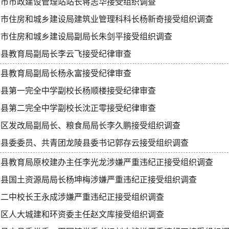
山市市政建设管理站站长蒋志华接受组织调查
山市住房和城乡建设局建筑业管理科科长杨新奇接受组织调查
山市住房和城乡建设局副局长朱剑平接受组织调查
甸县教育局副局长李云飞接受纪律审查
甸县教育局副局长杨永富接受纪律审查
甸县第一完全中学副校长杨顺楼接受纪律审查
甸县第二完全中学副校长沈正零接受纪律审查
阳区发改局副局长、粮食局局长李久鹏接受组织调查
陵县委委员、共青团龙陵县委书记郭存云接受组织调查
宁县教育局原校建办主任李光龙涉嫌严重违纪正接受组织调查
陵县国土资源局局长杨坤梅涉嫌严重违纪正接受组织调查
甸二中校长王永成涉嫌严重违纪正接受组织调查
阳区人大城建和环资委主任赵文库接受组织调查