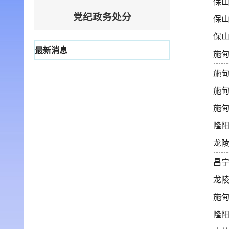
保
党纪政务处分
保
保
最新消息
施
施
施
施
隆
龙
昌
龙
施
隆